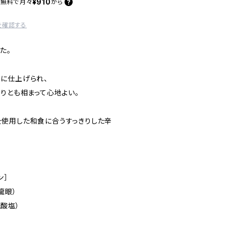
¥910
料無料で
月々
から
を確認する
た。
に仕上げられ、
りとも相まって心地よい。
使用した和食に合うすっきりした辛
ン］
龍眼）
塩）