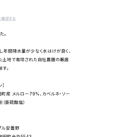
を確認する
た。
し年間降水量が少なく水はけが良く、
た土地で栽培された自社農園の厳選
ます。
ン］
町産 メルロー79%、カベルネ・ソー
止剤（亜硫酸塩）
ブル安曇野
会染5543