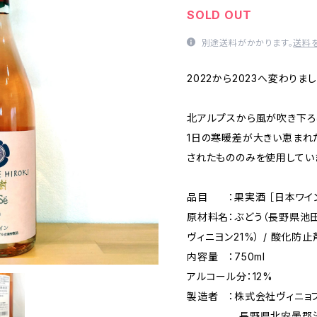
SOLD OUT
別途送料がかかります。
送料
2022から2023へ変わりまし
北アルプスから風が吹き下ろ
1日の寒暖差が大きい恵まれ
されたもののみを使用してい
品目 ：果実酒 ［日本ワイ
原材料名：ぶどう（長野県池田
ヴィニヨン21%） / 酸化防
内容量 ：750ml
アルコール分：12%
製造者 ：株式会社ヴィニョ
長野県北安曇郡池田町